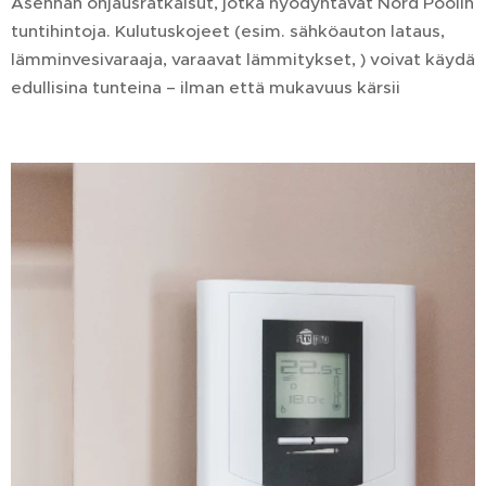
Asennan ohjausratkaisut, jotka hyödyntävät Nord Poolin
tuntihintoja. Kulutuskojeet (esim. sähköauton lataus,
lämminvesivaraaja, varaavat lämmitykset, ) voivat käydä
edullisina tunteina – ilman että mukavuus kärsii