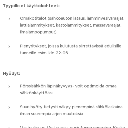
Tyypilliset käyttökohteet:
Omakotitalot (sähköauton lataus, lämminvesivaraajat,
lattialämmitykset, kattolämmitykset, massavaraajat,
ilmalämpöpumput)
Pienyritykset, joissa kulutusta siirrettävissä edullisille
tunneille esim. klo 22-06
Hyödyt:
Pörssisähkön läpinäkyvyys- voit optimoida omaa
sähkönkäyttöäsi
Suuri hyöty tietysti näkyy pienempinä sähkölaskuina
ilman suurempia arjen muutoksia
Vastuullisuus. Voit suosia
uusiutuvaa energiaa
. Koska