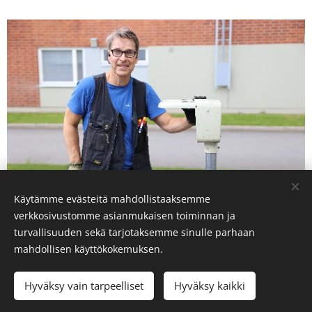
Käytämme evästeitä mahdollistaaksemme
Sähköasentaja Juha Mäkirinne
verkkosivustomme asianmukaisen toiminnan ja
turvallisuuden sekä tarjotaksemme sinulle parhaan
mahdollisen käyttökokemuksen.
© 2025 Kaikki oikeudet pidätetään
Hyväksy vain tarpeelliset
Hyväksy kaikki
Evästeet