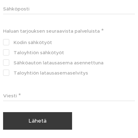
Sähköposti
Haluan tarjouksen seuraavista palveluista
Kodin sähkötyöt
Taloyhtiön sähkötyöt
Sähköauton latausasema asennettuna
Taloyhtiön latausasemaselvitys
Viesti
Lähetä