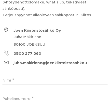
(yhteydenottolomake, what's up, tekstiviesti,
sähköposti).
Tarjouspyynnöt allaolevaan sähköpostiin, Kiitos.
Joen Kiinteistösähkö Oy
Juha Mäkirinne
80100 JOENSUU
0500 277 060
juha.makirinne@joenkiinteistosahko.fi
Nimi
Puhelinnumero